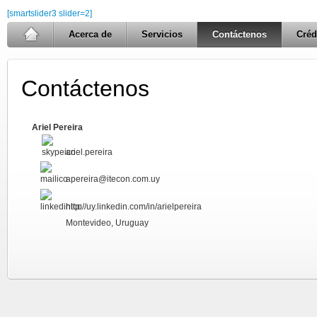
[smartslider3 slider=2]
Acerca de
Servicios
Contáctenos
Créd
Contáctenos
Ariel Pereira
ariel.pereira
apereira@itecon.com.uy
http://uy.linkedin.com/in/arielpereira
Montevideo, Uruguay