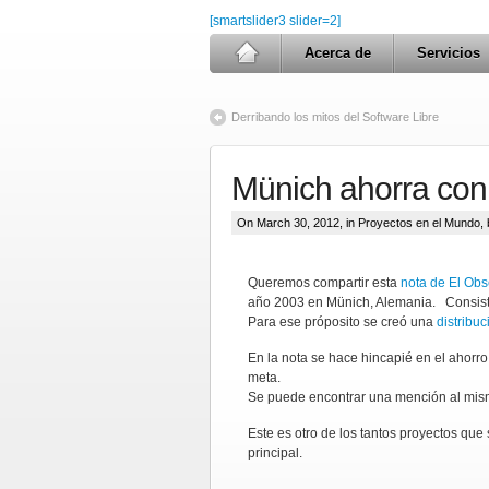
[smartslider3 slider=2]
Acerca de
Servicios
Derribando los mitos del Software Libre
Münich ahorra con 
On March 30, 2012, in
Proyectos en el Mundo
,
Queremos compartir esta
nota de El Ob
año 2003 en Münich, Alemania. Consiste
Para ese próposito se creó una
distribuc
En la nota se hace hincapié en el ahorro
meta.
Se puede encontrar una mención al mism
Este es otro de los tantos proyectos qu
principal.