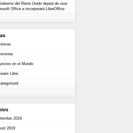
Gobierno del Reino Unido dejará de usar
rosoft Office e incorporará LibreOffice
mas
presas
revistas
yectos en el Mundo
tware Libre
ategorized
hivo
tember 2019
ust 2019