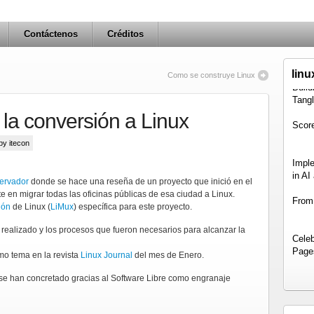
Contáctenos
Créditos
lin
Como se construye Linux
Buil
Tang
la conversión a Linux
Score
 by itecon
Impl
in AI
servador
donde se hace una reseña de un proyecto que inició en el
From
 en migrar todas las oficinas públicas de esa ciudad a Linux.
ión
de Linux (
LiMux
) específica para este proyecto.
 realizado y los procesos que fueron necesarios para alcanzar la
Celeb
Page
o tema en la revista
Linux Journal
del mes de Enero.
Disa
e se han concretado gracias al Software Libre como engranaje
Lab 
Two