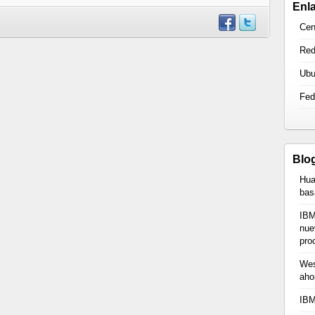
Enl
Ce
Red
Ubu
Fed
Blo
Hua
bas
IBM
nue
pro
Wes
ahor
IBM