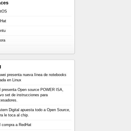
aces
ntOS
Hat
ntu
ora
g
wei presenta nueva línea de notebooks
ada en Linux
 presenta Open source POWER ISA,
vo set de instrucciones para
cesadores.
tern Digital apuesta todo a Open Source,
a le toca al chip.
 compra a RedHat