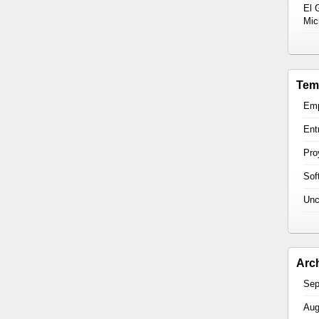
El 
Mic
Te
Em
Ent
Pro
Sof
Unc
Arc
Sep
Aug