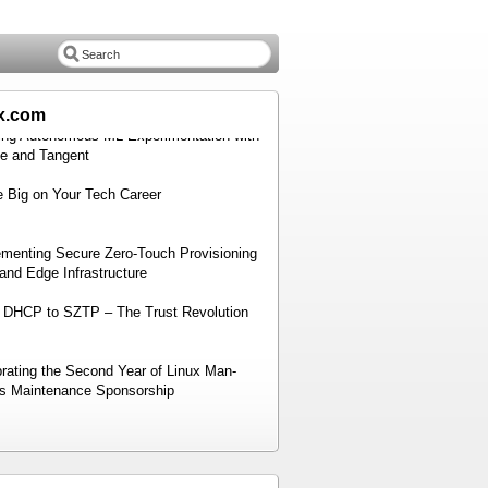
ux.com
ding Autonomous ML Experimentation with
le and Tangent
 Big on Your Tech Career
ementing Secure Zero-Touch Provisioning
 and Edge Infrastructure
 DHCP to SZTP – The Trust Revolution
rating the Second Year of Linux Man-
s Maintenance Sponsorship
ggregated Routing with SONiC and VPP:
Demo and Performance Insights – Part