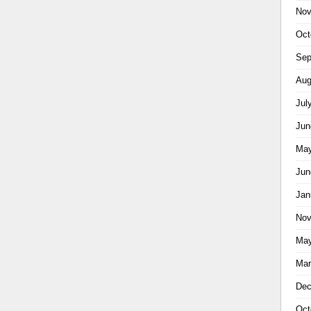
Nov
Oct
Sep
Aug
Jul
Jun
May
Jun
Jan
Nov
May
Mar
Dec
Oct