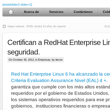
[smartslider3 slider=2]
Acerca de
Servicios
Contáctenos
Créd
Viejas noticias : RHEL tendrá 10 años de soporte
El p
Certifican a RedHat Enterprise Li
seguridad.
On October 30, 2012, in
Empresas
, by itecon
Red Hat Enterprise Linux 6 ha alcanzado la c
Criteria Evaluation Assurance Nivel (EAL) 4 +
.
garantiza que cumple con los más altos están
requeridos por el gobierno de Estados Unidos,
los sistemas operativos requeridos para ese pr
gobiernos, instituciones financieras o empres